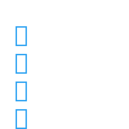



