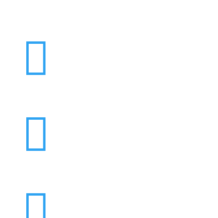


