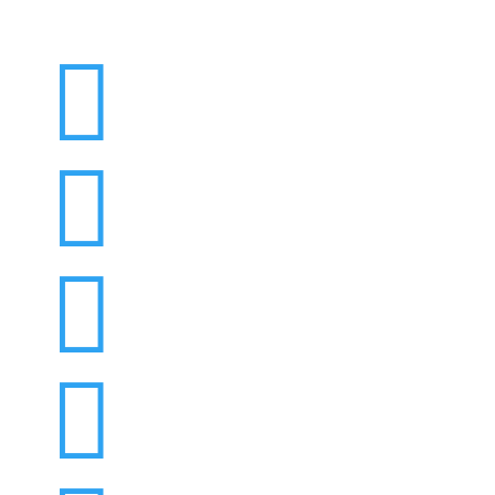



