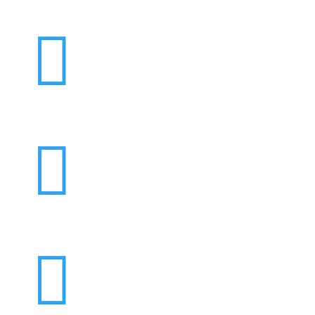


