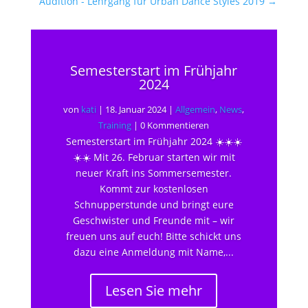
Audition - Lehrgang für Urban Dance Styles 2019
→
Semesterstart im Frühjahr
2024
von
kati
|
18. Januar 2024
|
Allgemein
,
News
,
Training
| 0 Kommentieren
Semesterstart im Frühjahr 2024 ☀️☀️☀️
☀️☀️ Mit 26. Februar starten wir mit
neuer Kraft ins Sommersemester.
Kommt zur kostenlosen
Schnupperstunde und bringt eure
Geschwister und Freunde mit – wir
freuen uns auf euch! Bitte schickt uns
dazu eine Anmeldung mit Name,...
Lesen Sie mehr